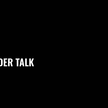
N
 DER TALK